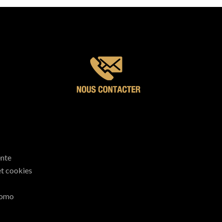
ente
et cookies
romo