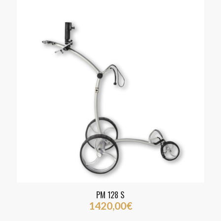
5.00
PM 128 S
1420,00
€