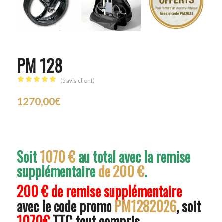
PM 128
(
5
avis client)
Noté
5.00
1270,00
€
sur 5 basé
sur
5
notations
client
Soit
1070 €
au total avec la remise
supplémentaire
de 200 €
.
200 € de remise supplémentaire
avec le code promo
PM1282026
, soit
1070€
TTC tout compris.