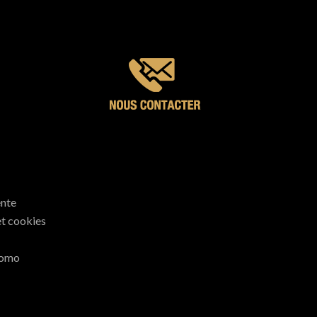
ente
et cookies
romo