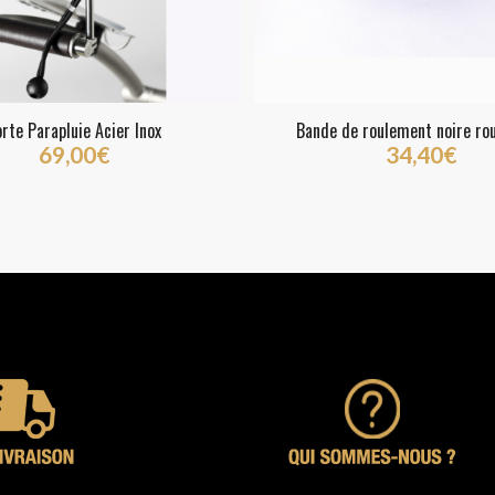
rte Parapluie Acier Inox
Bande de roulement noire ro
69,00
€
34,40
€