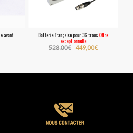
ue avant
Batterie Française pour 36 trous
Offre
exceptionnelle
Le
Le
528,00
€
449,00
€
prix
prix
initial
actuel
était :
est :
528,00€.
449,00€.