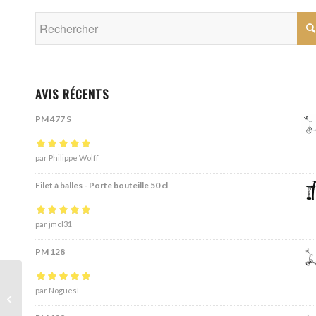
AVIS RÉCENTS
PM 477 S
Note
par Philippe Wolff
5
sur 5
Filet à balles - Porte bouteille 50 cl
Note
par jmcl31
5
sur 5
PM 128
Note
par NoguesL
5
sur 5
Roue avant bâtons