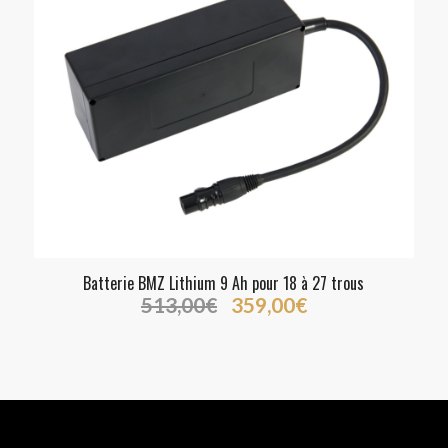
Batterie BMZ Lithium 9 Ah pour 18 à 27 trous
Le
Le
513,00
€
359,00
€
prix
prix
initial
actuel
était :
est :
513,00€.
359,00€.